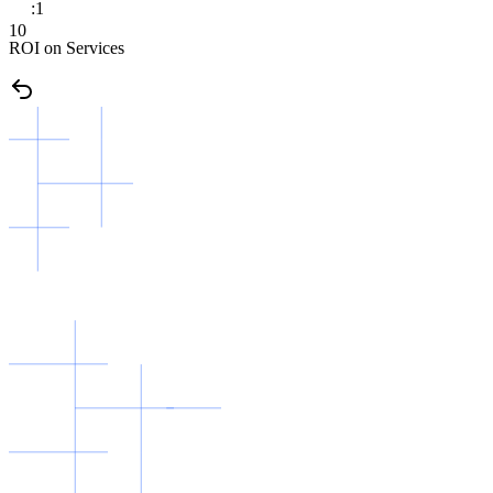
:1
1
0
ROI on Services