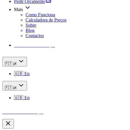
Pedir Orçamento
Mais
Como Funciona
Calculadora de Preços
Sobre
Blog
Contactos
Calculadora de Preços
🇵🇹
pt
🇬🇧
En
🇵🇹
pt
🇬🇧
En
Calculadora de Preços