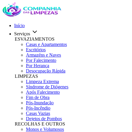
Início
Serviços
ESVAZIAMENTOS
Casas e Apartamentos
Escritórios
Armazéns e Naves
Por Falecimento
Por Herança
Desocupação Rápida
LIMPEZAS
Limpeza Extrema
Síndrome de Diógenes
Após Falecimento
Fim de Obra
Pós-Inundação
Pós-Incêndio
Casas Vazias
Dejetos de Pombos
RECOLHAS E OUTROS
Monos e Volumosos