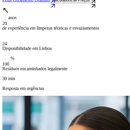
Calculadora de Preços
anos
2
0
de experiência em limpezas técnicas e esvaziamentos
2
4
Disponibilidade em Lisboa
%
1
0
0
Resíduos encaminhados legalmente
30 min
Resposta em urgências