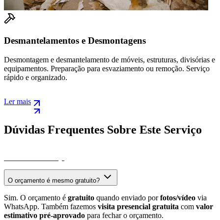
e Desmontagens
Desocupação Rápid
mento de móveis, estruturas, divisórias e
Desocupação urgente de 
o para esvaziamento ou remoção. Serviço
Esvaziamento total em 24
imóveis.
Ler mais
Dúvidas Frequentes Sobre Este Serviço
Ver Todas as FAQs
O orçamento é mesmo gratuito?
Sim. O orçamento é
gratuito
quando enviado por
fotos/vídeo
via
WhatsApp. Também fazemos
visita presencial gratuita
com
valor
estimativo pré-aprovado
para fechar o orçamento.