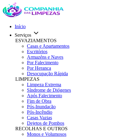
Início
Serviços
ESVAZIAMENTOS
Casas e Apartamentos
Escritórios
Armazéns e Naves
Por Falecimento
Por Herança
Desocupação Rápida
LIMPEZAS
Limpeza Extrema
Síndrome de Diógenes
Após Falecimento
Fim de Obra
Pós-Inundação
Pós-Incêndio
Casas Vazias
Dejetos de Pombos
RECOLHAS E OUTROS
Monos e Volumosos