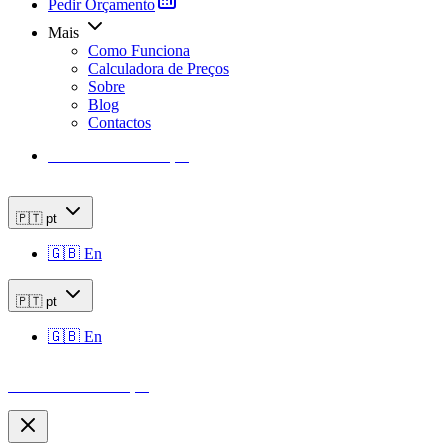
Pedir Orçamento
Mais
Como Funciona
Calculadora de Preços
Sobre
Blog
Contactos
Calculadora de Preços
🇵🇹
pt
🇬🇧
En
🇵🇹
pt
🇬🇧
En
Calculadora de Preços