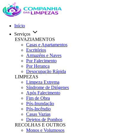
Início
Serviços
ESVAZIAMENTOS
Casas e Apartamentos
Escritórios
Armazéns e Naves
Por Falecimento
Por Herança
Desocupação Rápida
LIMPEZAS
Limpeza Extrema
Síndrome de Diógenes
Após Falecimento
Fim de Obra
Pós-Inundação
Pós-Incêndio
Casas Vazias
Dejetos de Pombos
RECOLHAS E OUTROS
Monos e Volumosos