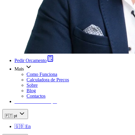
Pedir Orçamento
Mais
Como Funciona
Calculadora de Preços
Sobre
Blog
Contactos
Calculadora de Preços
🇵🇹
pt
🇬🇧
En