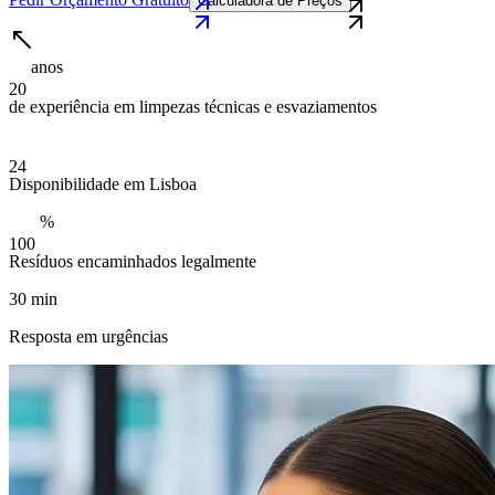
Calculadora de Preços
anos
2
0
de experiência em limpezas técnicas e esvaziamentos
2
4
Disponibilidade em Lisboa
%
1
0
0
Resíduos encaminhados legalmente
30 min
Resposta em urgências