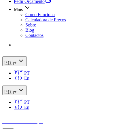
Pedir Orçamento
Mais
Como Funciona
Calculadora de Preços
Sobre
Blog
Contactos
Calculadora de Preços
🇵🇹
pt
🇵🇹
PT
🇬🇧
En
🇵🇹
pt
🇵🇹
PT
🇬🇧
En
Calculadora de Preços