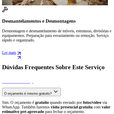
gens
Desocupação Rápida de Imóve
s, estruturas, divisórias e
Desocupação urgente de casas, apartam
mento ou remoção. Serviço
Esvaziamento total em 24-48 horas. Ide
imóveis.
Ler mais
Dúvidas Frequentes Sobre Este Serviço
Ver Todas as FAQs
O orçamento é mesmo gratuito?
Sim. O orçamento é
gratuito
quando enviado por
fotos/vídeo
via
WhatsApp. Também fazemos
visita presencial gratuita
com
valor
estimativo pré-aprovado
para fechar o orçamento.