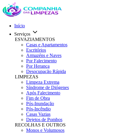
Início
Serviços
ESVAZIAMENTOS
Casas e Apartamentos
Escritórios
Armazéns e Naves
Por Falecimento
Por Herança
Desocupação Rápida
LIMPEZAS
Limpeza Extrema
Síndrome de Diógenes
Após Falecimento
Fim de Obra
Pós-Inundação
Pós-Incêndio
Casas Vazias
Dejetos de Pombos
RECOLHAS E OUTROS
Monos e Volumosos