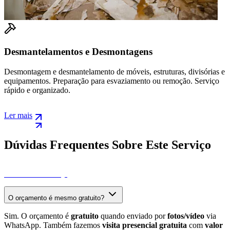
amentos e Desmontagens
Desocupaç
 desmantelamento de móveis, estruturas, divisórias e
Desocupação u
 Preparação para esvaziamento ou remoção. Serviço
Esvaziamento 
izado.
imóveis.
Ler mais
Dúvidas Frequentes Sobre Este Serviço
Ver Todas as FAQs
O orçamento é mesmo gratuito?
Sim. O orçamento é
gratuito
quando enviado por
fotos/vídeo
via
WhatsApp. Também fazemos
visita presencial gratuita
com
valor