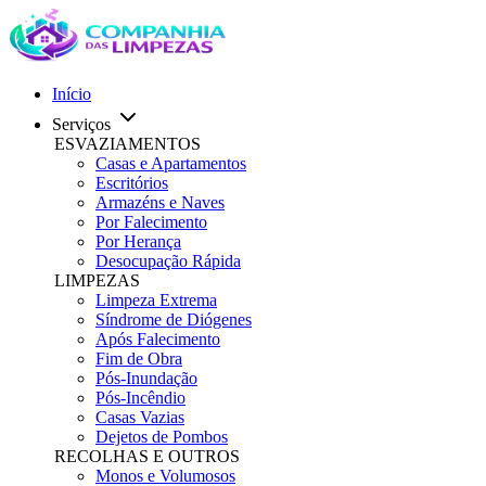
Início
Serviços
ESVAZIAMENTOS
Casas e Apartamentos
Escritórios
Armazéns e Naves
Por Falecimento
Por Herança
Desocupação Rápida
LIMPEZAS
Limpeza Extrema
Síndrome de Diógenes
Após Falecimento
Fim de Obra
Pós-Inundação
Pós-Incêndio
Casas Vazias
Dejetos de Pombos
RECOLHAS E OUTROS
Monos e Volumosos