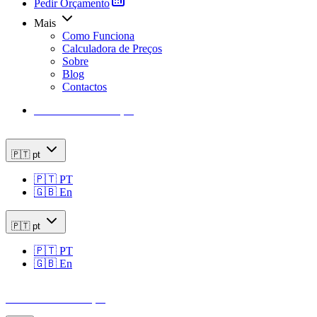
Pedir Orçamento
Mais
Como Funciona
Calculadora de Preços
Sobre
Blog
Contactos
Calculadora de Preços
🇵🇹
pt
🇵🇹
PT
🇬🇧
En
🇵🇹
pt
🇵🇹
PT
🇬🇧
En
Calculadora de Preços